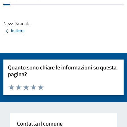
News Scaduta
Indietro
Quanto sono chiare le informazioni su questa
pagina?
Valuta da 1 a 5 stelle la pagina
Valuta 1 stelle su 5
Valuta 2 stelle su 5
Valuta 3 stelle su 5
Valuta 4 stelle su 5
Valuta 5 stelle su 5
Contatta il comune